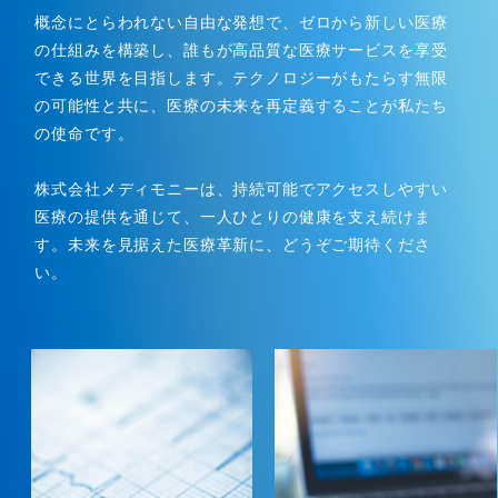
概念にとらわれない自由な発想で、ゼロから新しい医療
の仕組みを構築し、誰もが高品質な医療サービスを享受
できる世界を目指します。テクノロジーがもたらす無限
の可能性と共に、医療の未来を再定義することが私たち
の使命です。
株式会社メディモニーは、持続可能でアクセスしやすい
医療の提供を通じて、一人ひとりの健康を支え続けま
す。未来を見据えた医療革新に、どうぞご期待くださ
い。