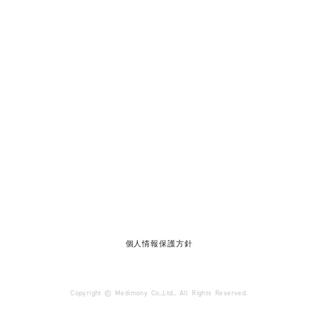
語心録
WaWaTalk
人材開発
新着情報
会社概要
お問合わせ
個人情報保護方針
Copyright © Medimony Co.,Ltd.. All Rights Reserved.