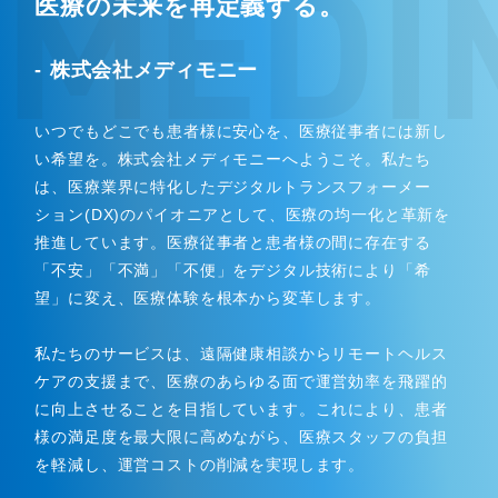
MEDI
医療の未来を再定義する。
- 株式会社メディモニー
いつでもどこでも患者様に安心を、医療従事者には新し
い希望を。株式会社メディモニーへようこそ。私たち
は、医療業界に特化したデジタルトランスフォーメー
ション(DX)のパイオニアとして、医療の均一化と革新を
推進しています。医療従事者と患者様の間に存在する
「不安」「不満」「不便」をデジタル技術により「希
望」に変え、医療体験を根本から変革します。
私たちのサービスは、遠隔健康相談からリモートヘルス
ケアの支援まで、医療のあらゆる面で運営効率を飛躍的
に向上させることを目指しています。これにより、患者
様の満足度を最大限に高めながら、医療スタッフの負担
を軽減し、運営コストの削減を実現します。